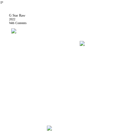
︎
G Star Raw
2022
Web Contents